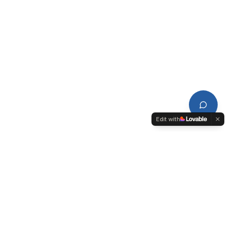
Edit with
CDPL
Conseil de Développement du Pays de Lorient-Quimperlé