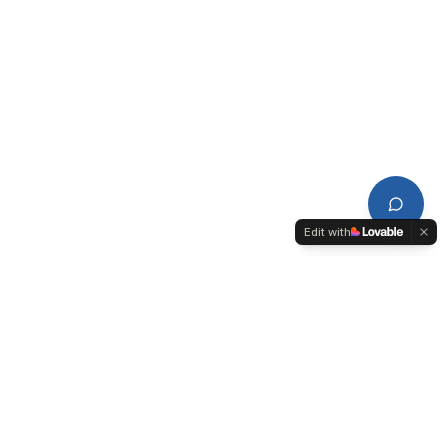
Edit with
CDPL
Conseil de Développement du Pays de Lorient-Quimperlé