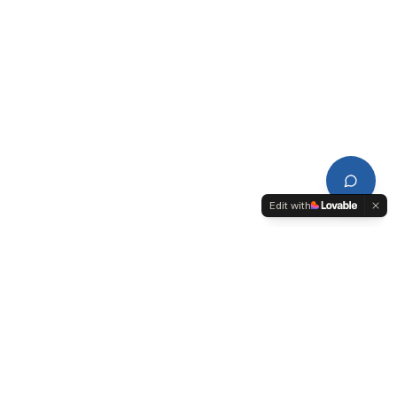
Edit with
CDPL
Conseil de Développement du Pays de Lorient-Quimperlé