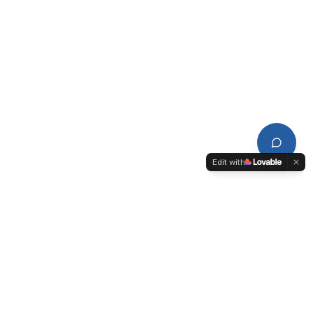
Edit with
CDPL
Conseil de Développement du Pays de Lorient-Quimperlé