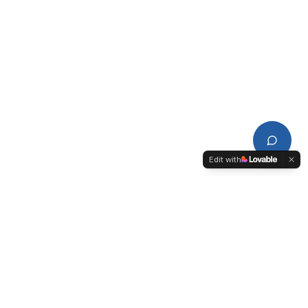
Edit with
CDPL
Conseil de Développement du Pays de Lorient-Quimperlé