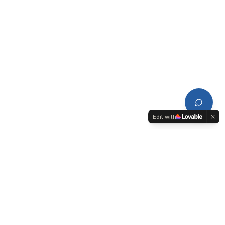
Edit with
CDPL
Conseil de Développement du Pays de Lorient-Quimperlé