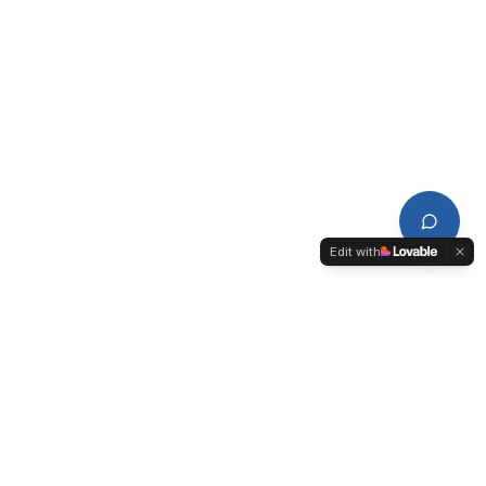
Edit with
CDPL
Conseil de Développement du Pays de Lorient-Quimperlé