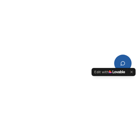
Edit with
CDPL
Conseil de Développement du Pays de Lorient-Quimperlé