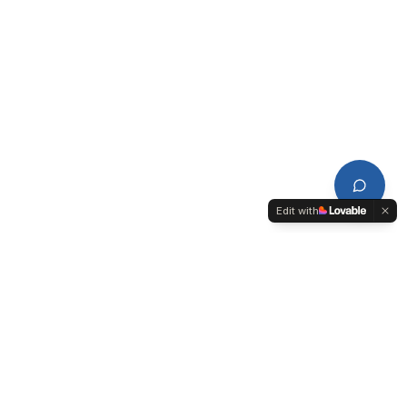
Edit with
CDPL
Conseil de Développement du Pays de Lorient-Quimperlé