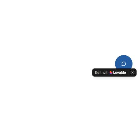
Edit with
CDPL
Conseil de Développement du Pays de Lorient-Quimperlé