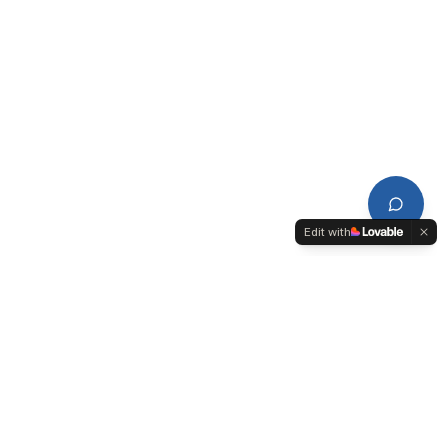
Edit with
CDPL
Conseil de Développement du Pays de Lorient-Quimperlé